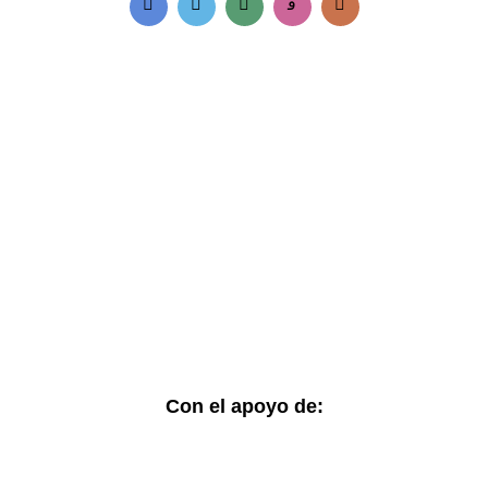
Accesos rápidos:
Informes Regionales
Visor de cifras
Boletines Temáticos
Blog
Contacto
Con el apoyo de: