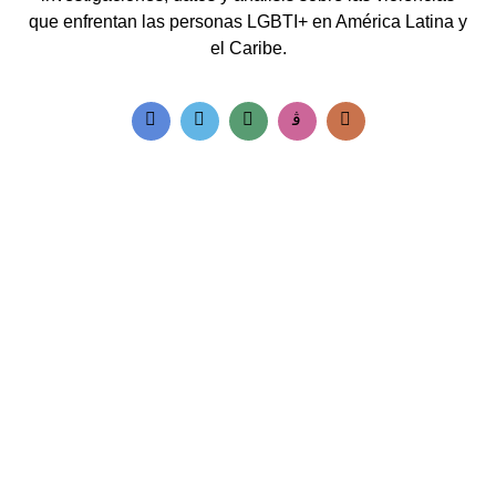
que enfrentan las personas LGBTI+ en América Latina y
el Caribe.
Accesos rápidos:
Informes Regionales
Visor de cifras
Boletines Temáticos
Blog
Contacto