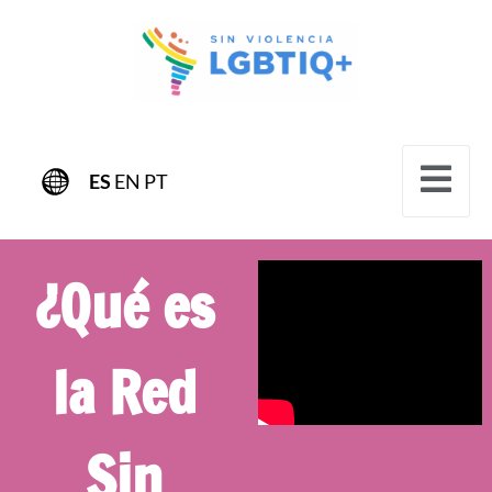
ES
EN
PT
¿Qué es
la Red
Sin