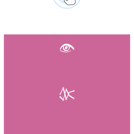
Investigamos y documentamos los homicidios
contra personas LGBTI+ en América Latina y el
Caribe.
Producimos datos comparados, confiables,
publicaciones especializadas y herramientas
públicas que visibilizan esta violencia,
impulsan políticas públicas y fortalecen la
defensa de derechos.