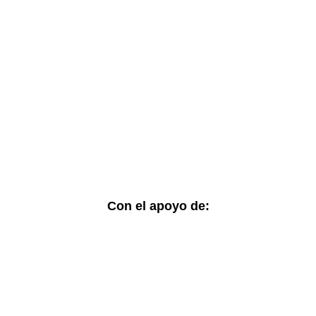
Accesos rápidos:
Informes Regionales
Visor de cifras
Boletines Temáticos
Blog
Contacto
Con el apoyo de: