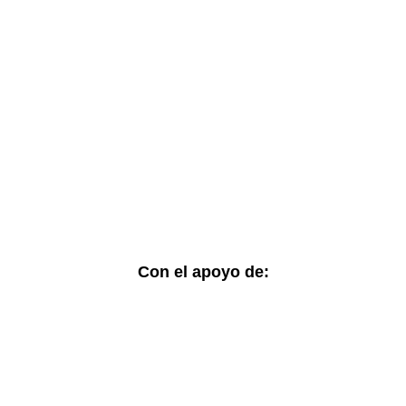
Accesos rápidos:
Informes Regionales
Visor de cifras
Boletines Temáticos
Blog
Contacto
Con el apoyo de: