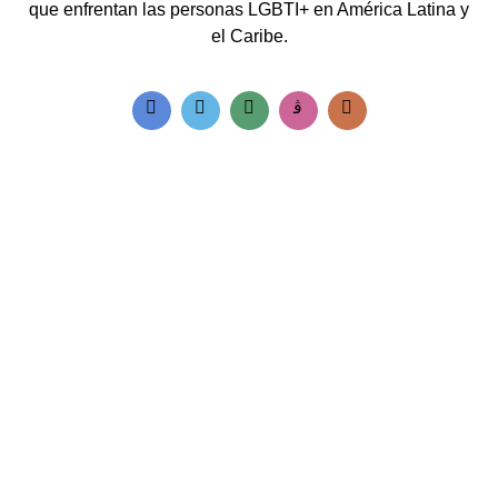
que enfrentan las personas LGBTI+ en América Latina y
el Caribe.
Accesos rápidos:
Informes Regionales
Visor de cifras
Boletines Temáticos
Blog
Contacto