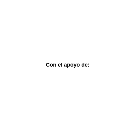
Visor de cifras
Boletines Temáticos
Blog
Contacto
Con el apoyo de:
© 2025 SVLGBTIQ+. Todos los derechos reservados