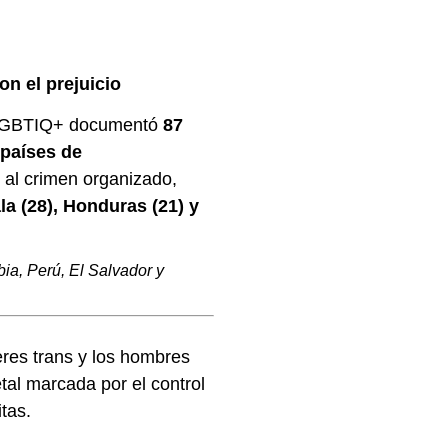
on el prejuicio
a LGBTIQ+ documentó
87
países de
 al crimen organizado,
a (28), Honduras (21) y
a, Perú, El Salvador y
res trans y los hombres
etal marcada por el control
itas.