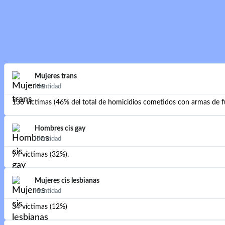
Mujeres trans
Identidad
136 víctimas (46% del total de homicidios cometidos con armas de f
Hombres cis gay
Identidad
94 víctimas (32%).
Mujeres cis lesbianas
Identidad
34 víctimas (12%)