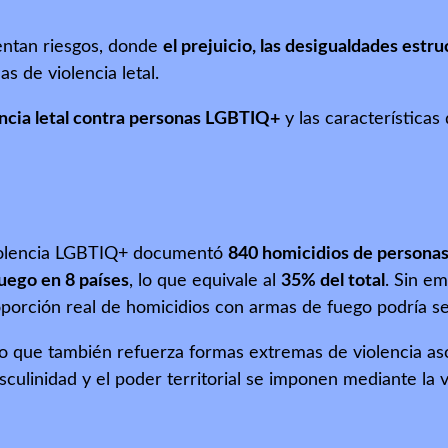
entan riesgos, donde
el prejuicio, las desigualdades estr
s de violencia letal.
encia letal contra personas LGBTIQ+
y las características
Violencia LGBTIQ+ documentó
840 homicidios de person
uego en 8 países
, lo que equivale al
35% del total
. Sin e
roporción real de homicidios con armas de fuego podría s
sino que también refuerza formas extremas de violencia as
culinidad y el poder territorial se imponen mediante la 