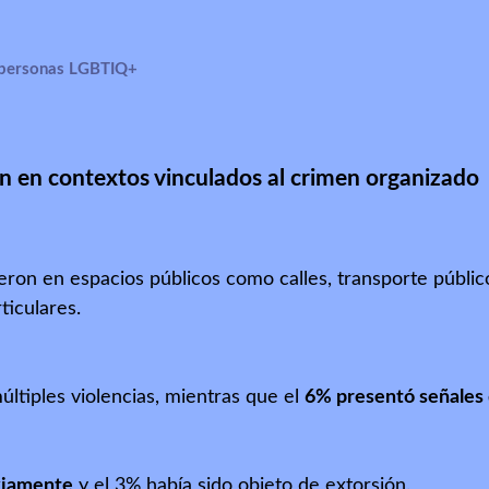
e personas LGBTIQ+
on en contextos
vinculados al crimen organizado
n en espacios públicos como calles, transporte público, 
ticulares.
últiples violencias, mientras que el
6% presentó señales 
viamente
y el 3% había sido objeto de extorsión.