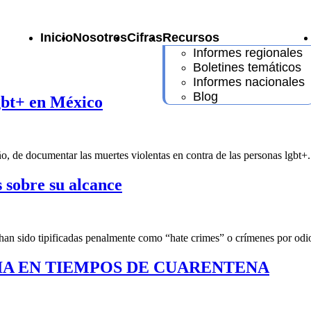
Inicio
Nosotres
Cifras
Recursos
Informes regionales
Boletines temáticos
Informes nacionales
Blog
lgbt+ en México
 año, de documentar las muertes violentas en contra de las personas lgbt+.
s sobre su alcance
an sido tipificadas penalmente como “hate crimes” o crímenes por odi
CIA EN TIEMPOS DE CUARENTENA