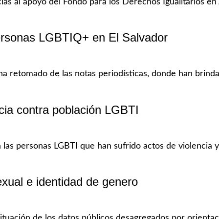
ias al apoyo del Fondo para los Derechos Igualitarios en 
ersonas LGBTIQ+ en El Salvador
ha retomado de las notas periodísticas, donde han brind
ncia contra población LGBTI
 las personas LGBTI que han sufrido actos de violencia y 
exual e identidad de genero
tuación de los datos públicos desagregados por orienta