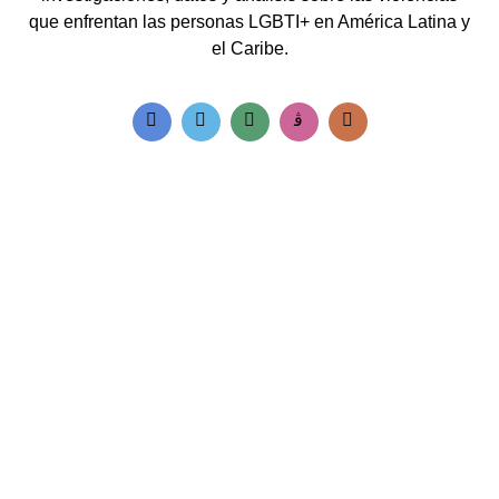
que enfrentan las personas LGBTI+ en América Latina y
el Caribe.
Accesos rápidos:
Informes Regionales
Visor de cifras
Boletines Temáticos
Blog
Contacto