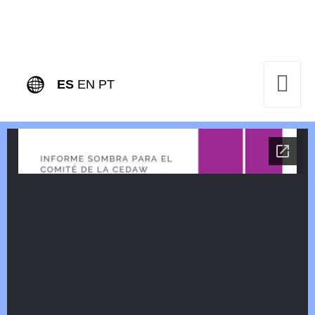
ES
EN
PT