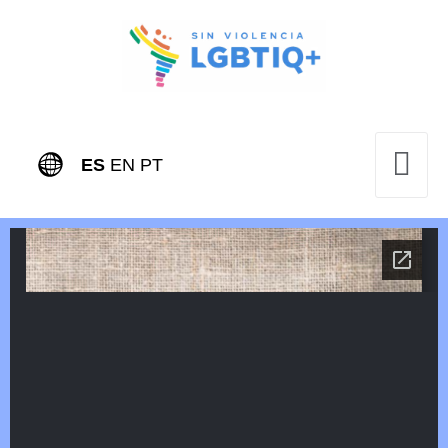
ES
EN
PT