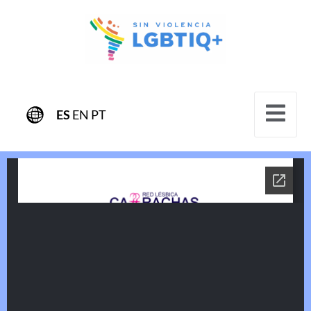
ES
EN
PT