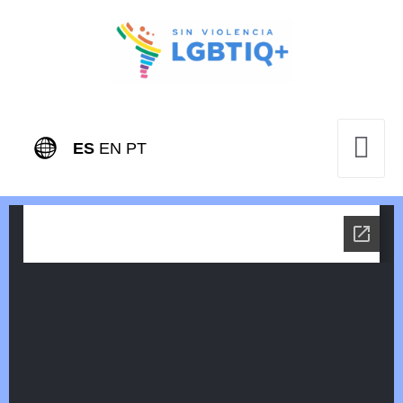
ES
EN
PT