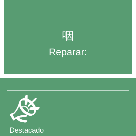
Reparar:
medidas integrales para familias
(consanguíneas y sociales) y comunidades,
con garantías de no repetición y que
Reparar:
permitan transformaciones sociales
sostenibles.
Destacado