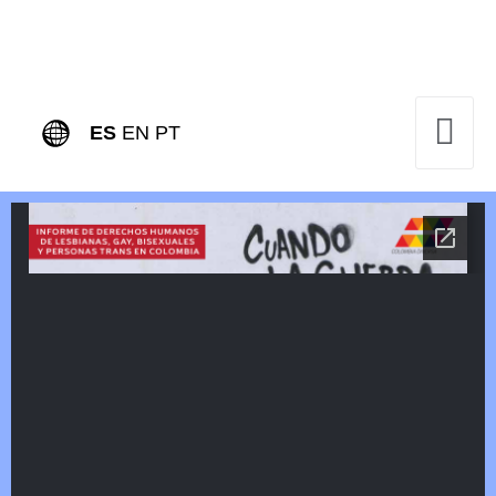
ES
EN
PT